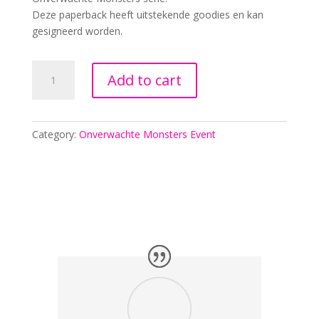
Deze paperback heeft uitstekende goodies en kan
gesigneerd worden.
Demon
Add to cart
Satisfier
-
Nederlands
-
Category:
Onverwachte Monsters Event
Pre-
order
Event
quantity