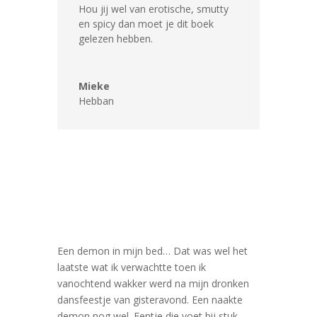
Hou jij wel van erotische, smutty
en spicy dan moet je dit boek
gelezen hebben.
Mieke
Hebban
Een demon in mijn bed… Dat was wel het
laatste wat ik verwachtte toen ik
vanochtend wakker werd na mijn dronken
dansfeestje van gisteravond. Een naakte
demon nog wel. Eentje die voet bij stuk