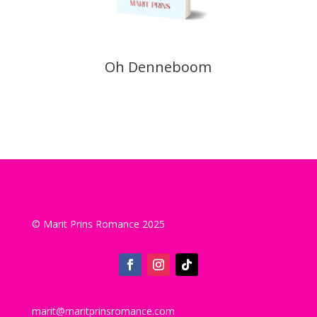
Oh Denneboom
© Marit Prins Romance 2025
marit@maritprinsromance.com